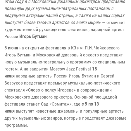
этом году я с Московским джазовым оркестром представлю
премьеры двух музыкально-театральных постановок с
ведущими актерами нашей страны, а также на наших сценах
выступят более тысячи артистов со всего мира
!» — отмечает
художественный руководитель фестиваля, народный артист
России
Игорь Бутман
.
8 июня
на открытии фестиваля в КЗ им. П.И. Чайковского
Игорь Бутман и Московский джазовый оркестр представят
новую музыкально-театральную программу со специальным
гостем. А на закрытии Moscow Jazz Festival
15
июня
народные артисты России Игорь Бутман и Сергей
Безруков представят премьеру музыкально-поэтического
спектакля «Слово о полку Игореве» в сопровождении
Московского джазового оркестра. Основной площадкой
фестиваля станет Сад «Эрмитаж», где
с 9 по 13
июня
выступят известные джазмены и популярные артисты
других музыкальных жанров, которые представят джазовые
программы.