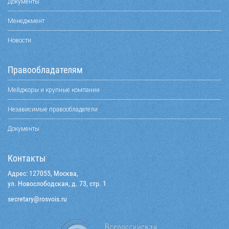
Документы
Менеджмент
Новости
Правообладателям
Мейджоры и крупные компании
Независимые правообладатели
Документы
Контакты
Адрес: 127055, Москва,
ул. Новослободская, д. 73, стр. 1
@yraterces
ur.siovsor