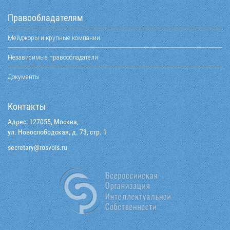
Правообладателям
Мейджоры и крупные компании
Независимые правообладатели
Документы
Контакты
Адрес: 127055, Москва,
ул. Новослободская, д. 73, стр. 1
@yraterces
ur.siovsor