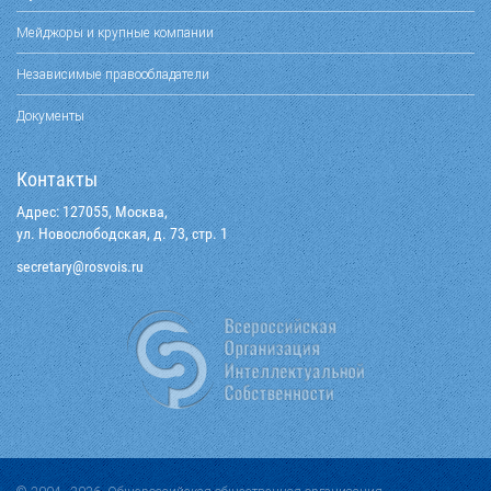
Мейджоры и крупные компании
Независимые правообладатели
Документы
Контакты
Адрес: 127055, Москва,
ул. Новослободская, д. 73, стр. 1
@yraterces
ur.siovsor