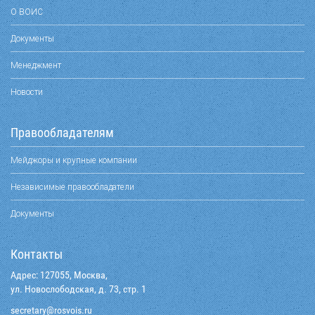
О ВОИС
Документы
Менеджмент
Новости
Правообладателям
Мейджоры и крупные компании
Независимые правообладатели
Документы
Контакты
Адрес: 127055, Москва,
ул. Новослободская, д. 73, стр. 1
@yraterces
ur.siovsor