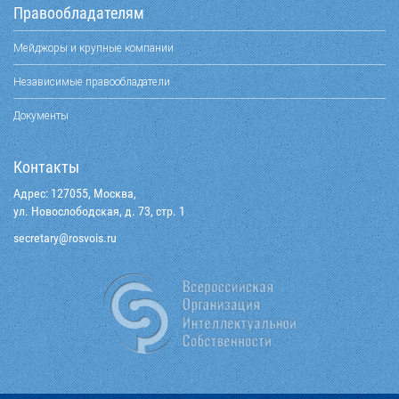
Правообладателям
Мейджоры и крупные компании
Независимые правообладатели
Документы
Контакты
Адрес: 127055, Москва,
ул. Новослободская, д. 73, стр. 1
@yraterces
ur.siovsor