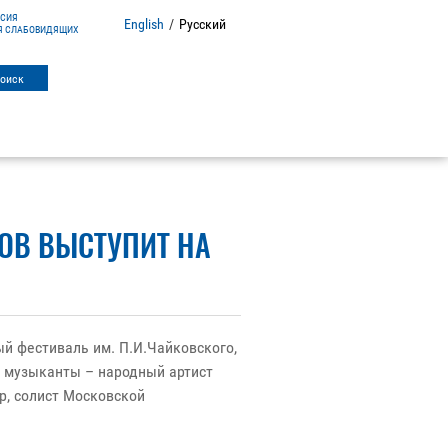
РСИЯ
English
/
Русский
Я СЛАБОВИДЯЩИХ
ОВ ВЫСТУПИТ НА
ый фестиваль им. П.И.Чайковского,
е музыканты – народный артист
р, солист Московской