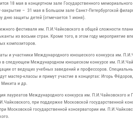
ится 18 мая в концертном зале Государственного мемориальног
рт-закрытие – 31 мая в Большом зале Санкт-Петербургской фила
у дню защиты детей (отмечается 1 июня).
ежного фестиваля им. П.И.Чайковского в общей сложности планир
канты из восьми стран. Кроме того, в этом году мероприятие в
ых композиторов.
еаты и участники Международного юношеского конкурса им. П.И.
ю в следующем Международном юношеском конкурсе им. П.И.Чай
дации от ведущих учебных заведений и профессоров. Специальн
дут мастер-классы и примут участие в концертах: Игорь Фёдоров,
 Микита и др.
ция лауреатов Международного конкурса им. П.И.Чайковского и
.Чайковского, при поддержке Московской государственной конс
ри Московской государственной консерватории им. П.И.Чайковс
кого.