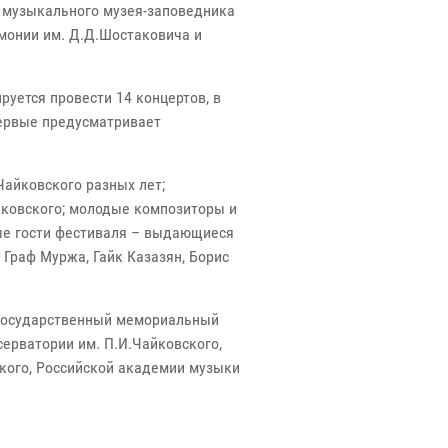
о музыкального музея-заповедника
рмонии им. Д.Д.Шостаковича и
уется провести 14 концертов, в
первые предусматривает
Чайковского разных лет;
ковского; молодые композиторы и
ые гости фестиваля – выдающиеся
 Граф Муржа, Гайк Казазян, Борис
 Государственный мемориальный
ерватории им. П.И.Чайковского,
кого, Российской академии музыки