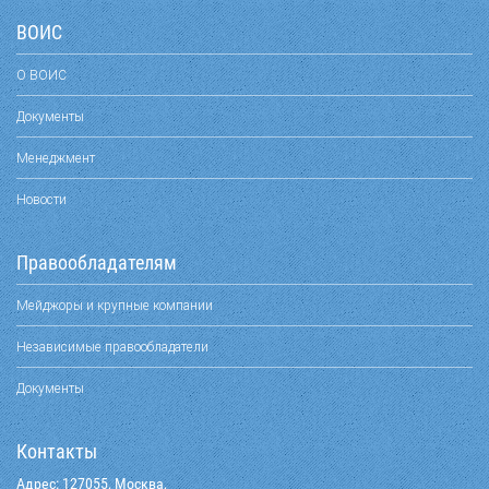
ВОИС
О ВОИС
Документы
Менеджмент
Новости
Правообладателям
Мейджоры и крупные компании
Независимые правообладатели
Документы
Контакты
Адрес: 127055, Москва,