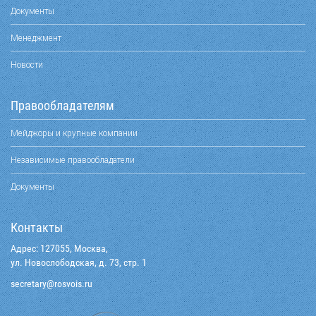
Документы
Менеджмент
Новости
Правообладателям
Мейджоры и крупные компании
Независимые правообладатели
Документы
Контакты
Адрес: 127055, Москва,
ул. Новослободская, д. 73, стр. 1
@yraterces
ur.siovsor