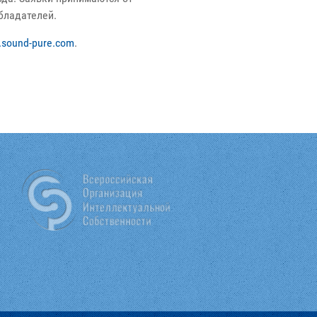
бладателей.
sound-pure.com
.