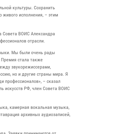
льной культуры. Сохранить
 живого исполнения, – этим
на Совета ВОИС Александра
офессионалов отрасли.
узыки. Мы были очень рады
. Премия стала также
между звукорежиссерами,
ию, но и другие страны мира. Я
ди профессионалов», – сказал
ль искусств РФ, член Совета ВОИС
зыка, камерная вокальная музыка,
ставрация архивных аудиозаписей,
ода. Заявки принимаются от