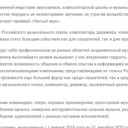
венной индустрии звукозаписи, композиторской школы и музыка
тве передать их неповторимое звучание, не утратив волшебство
мечают премией «Чистый звук».
 Российского музыкального союза, композитора, дирижера, чле
вана стать большим событием как для слушателей, так и для пр
круг себя профессионалов из разных областей академической м
записи высочайшего уровня вызывают у нас искреннюю гордость
ывается возможность общения и обмена опытом и информацией 
вукозаписывающими компаниями, представляющими не только Росс
произвести еще больший фурор как среди слушателей, так и сре
 музыкального союза, композитор, дирижер, заслуженный деяте
сьми номинациях: опера, хоровые произведения, оркестровая му
блевая музыка, камерная инструментальная сольная музыка, ре
борник аудиозаписей с разным составом исполнителей).
ограммы, выпущенные с 1 января 2019 года по 31 декабря 2020 г