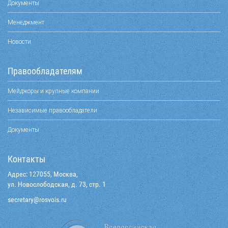
Документы
Менеджмент
Новости
Правообладателям
Мейджоры и крупные компании
Независимые правообладатели
Документы
Контакты
Адрес: 127055, Москва,
ул. Новослободская, д. 73, стр. 1
@yraterces
ur.siovsor