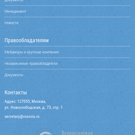
Менеджмент
Новости
Правообладателям
Мейджоры и крупные компании
Независимые правообладатели
Документы
Контакты
Адрес: 127055, Москва,
ул. Новослободская, д. 73, стр. 1
@yraterces
ur.siovsor