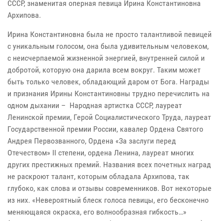
СССР, знаменитая оперная певица Ирина Константиновна
Архипова.
Ирина Константиновна была не просто талантливой певицей
с уникальным голосом, она была удивительным человеком,
с неисчерпаемой жизненной энергией, внутренней силой и
добротой, которую она дарила всем вокруг. Таким может
быть только человек, обладающий даром от Бога. Награды
и признания Ирины Константиновны трудно перечислить на
одном дыхании – Народная артистка СССР, лауреат
Ленинской премии, Герой Социалистического Труда, лауреат
Государственной премии России, кавалер Ордена Святого
Андрея Первозванного, Ордена «За заслуги перед
Отечеством» II степени, ордена Ленина, лауреат многих
других престижных премий. Названия всех почетных наград
не раскроют талант, которым обладала Архипова, так
глубоко, как слова и отзывы современников. Вот некоторые
из них. «Невероятный блеск голоса певицы, его бесконечно
меняющаяся окраска, его волнообразная гибкость…»