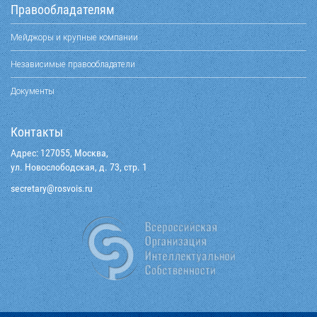
Правообладателям
Мейджоры и крупные компании
Независимые правообладатели
Документы
Контакты
Адрес: 127055, Москва,
ул. Новослободская, д. 73, стр. 1
@yraterces
ur.siovsor