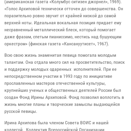
(американская газета «Колумбус ситизен джорнел», 1969).
«Голос Архиповой технически отточен до совершенства. Он
поразительно ровно звучит от крайней низкой до самой
верхней ноты. Идеальная вокальная позиция придает ему
несравненный металлический блеск, который помогает
даже фразам, спетым пианиссимо, нестись над бушующим
оркестром» (финская газета «Кансануутисет», 1967).
Всю свою жизнь знаменитая певица помогала молодым
талантам. Она отдала много сил на просветительство, поиск
и поддержку молодых одаренных исполнителей. При ее
непосредственном участии в 1993 году по инициативе
прославленных мастеров отечественной культуры,
крупнейших ученых и общественных деятелей России был
создан Фонд Ирины Архиповой. Фонд позволил воплотить в
жизнь многие планы и творческие замыслы выдающейся
русской певицы.
Ирина Архипова была членом Совета ВОИС и нашей
коллегой. Коллектив Всероссийской Организации