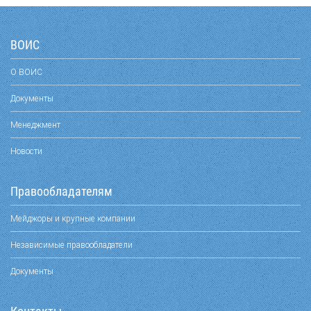
ВОИС
О ВОИС
Документы
Менеджмент
Новости
Правообладателям
Мейджоры и крупные компании
Независимые правообладатели
Документы