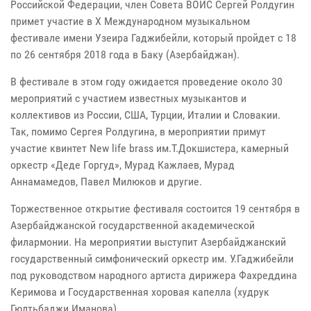
Российской Федерации, член Совета ВОИС Сергей Ролдугин
примет участие в Х Международном музыкальном
фестивале имени Узеира Гаджибейли, который пройдет с 18
по 26 сентября 2018 года в Баку (Азербайджан).
В фестивале в этом году ожидается проведение около 30
мероприятий с участием известных музыкантов и
коллективов из России, США, Турции, Италии и Словакии.
Так, помимо Сергея Ролдугина, в мероприятии примут
участие квинтет New life brass им.Т.Докшистера, камерный
оркестр «Деде Горгуд», Мурад Кажлаев, Мурад
Аннамамедов, Павел Милюков и другие.
Торжественное открытие фестиваля состоится 19 сентября в
Азербайджанской государственной академической
филармонии. На мероприятии выступит Азербайджанский
государственный симфонический оркестр им. У.Гаджибейли
под руководством народного артиста дирижера Фахреддина
Керимова и Государственная хоровая капелла (худрук
Гюлтьбаджи Иманова).