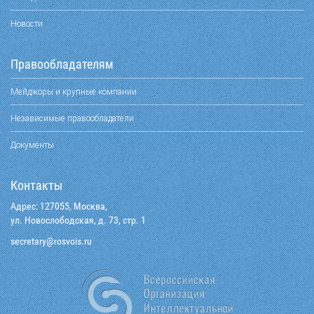
Новости
Правообладателям
Мейджоры и крупные компании
Независимые правообладатели
Документы
Контакты
Адрес: 127055, Москва,
ул. Новослободская, д. 73, стр. 1
@yraterces
ur.siovsor