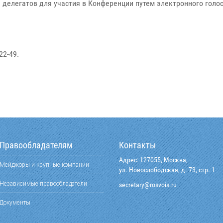
 делегатов для участия в Конференции путем электронного голо
22-49.
Правообладателям
Контакты
Адрес: 127055, Москва,
Мейджоры и крупные компании
ул. Новослободская, д. 73, стр. 1
Независимые правообладатели
@yraterces
ur.siovsor
Документы