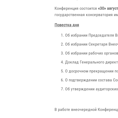
Конференция состоится
«30» авгус
государственная консерватория им
Повестка дня
Об избрании Председателя В
Об избрании Секретаря Внео
Об избрании рабочих органо
Доклад Генерального директ
О досрочном прекращении по
О подтверждении состава Со
Об утверждении аудиторских
В работе внеочередной Конференц