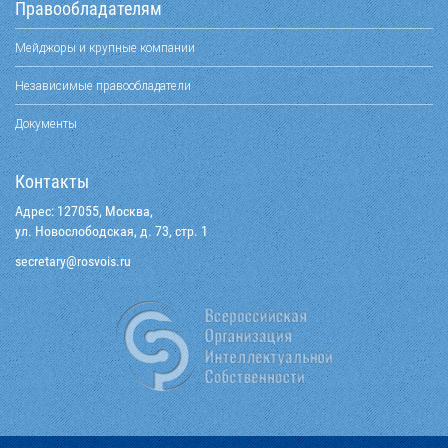
Правообладателям
Мейджоры и крупные компании
Независимые правообладатели
Документы
Контакты
Адрес: 127055, Москва,
ул. Новослободская, д. 73, стр. 1
@yraterces
ur.siovsor