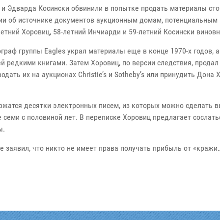
 и Эдварда Косински обвинили в попытке продать материалы ст
и об источнике документов аукционным домам, потенциальным 
етний Хоровиц, 58-летний Инчиарди и 59-летний Косински виновн
граф группы Eagles украл материалы еще в конце 1970-х годов, а
й редкими книгами. Затем Хоровиц, по версии следствия, продал
одать их на аукционах Christie’s и Sotheby’s или принудить Дона
ржатся десятки электронных писем, из которых можно сделать в
 семи с половиной лет. В переписке Хоровиц предлагает сослать
ы.
 заявил, что никто не имеет права получать прибыль от «кражи