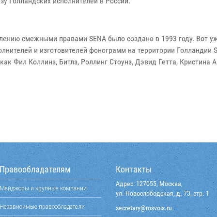
зу Голландских исполнителей в России.
лению смежными правами SENA было создано в 1993 году. Вот уж
олнителей и изготовителей фонограмм на территории Голландии 
ак Фил Коллинз, Битлз, Роллинг Стоунз, Дэвид Гетта, Кристина А
Правообладателям
Контакты
Адрес: 127055, Москва,
Мейджоры и крупные компании
ул. Новослободская, д. 73, стр. 1
Независимые правообладатели
@yraterces
ur.siovsor