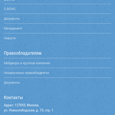
О ВОИС
Документы
Менеджмент
Новости
Правообладателям
Мейджоры и крупные компании
Независимые правообладатели
Документы
Контакты
Адрес: 127055, Москва,
ул. Новослободская, д. 73, стр. 1