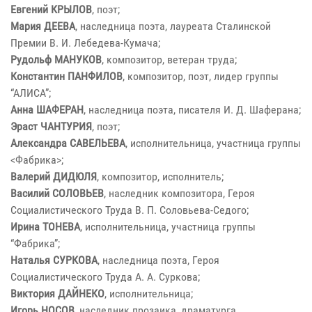
Евгений КРЫЛОВ
, поэт;
Мария ДЕЕВА
, наследница поэта, лауреата Сталинской
Премии В. И. Лебедева-Кумача;
Рудольф МАНУКОВ
, композитор, ветеран труда;
Константин ПАНФИЛОВ
, композитор, поэт, лидер группы
“АЛИСА”;
Анна ШАФЕРАН
, наследница поэта, писателя И. Д. Шаферана;
Эраст ЧАНТУРИЯ
, поэт;
Александра САВЕЛЬЕВА
, исполнительница, участница группы
<Фабрика>;
Валерий ДИДЮЛЯ
, композитор, исполнитель;
Василий СОЛОВЬЕВ
, наследник композитора, Героя
Социалистического Труда В. П. Соловьева-Седого;
Ирина ТОНЕВА
, исполнительница, участница группы
“Фабрика”;
Наталья СУРКОВА
, наследница поэта, Героя
Социалистического Труда А. А. Суркова;
Виктория ДАЙНЕКО
, исполнительница;
Игорь НОСОВ
, наследник прозаика, драматурга,