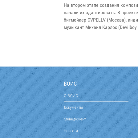
На втором этапе создания композ
начали их адаптировать. В проект
битмейкер CVPELLV (Москва), инди
музыкант Михаил Карлос (Devilboy x
ВОИС
О ВОИС
Документы
Менеджмент
Новости