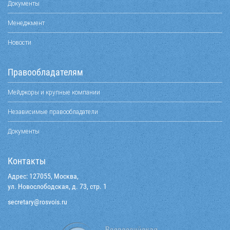
Документы
Менеджмент
Новости
Правообладателям
Мейджоры и крупные компании
Независимые правообладатели
Документы
Контакты
Адрес: 127055, Москва,
ул. Новослободская, д. 73, стр. 1
@yraterces
ur.siovsor