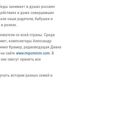
обеды занимает в душах россиян
 действиях и даже совершивших
вали наши родители, бабушки и
 в релизе.
зователи со всей страны. Среди
шмет, композиторы Александр
аниил Крамер, радиоведущая Диана
 на сайте
www.mipomnim.com
. В
них смогут принять все
вучать истории разных семей и