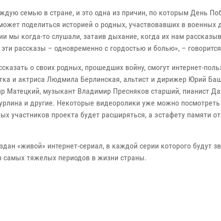
аждую семью в стране, и это одна из причин, по которым День П
 может поделиться историей о родных, участвовавших в военных
ии мы когда-то слушали, затаив дыхание, когда их нам рассказы
эти рассказы – одновременно с гордостью и болью», – говорится
сказать о своих родных, прошедших войну, смогут интернет-поль
стка и актриса Людмила Берлинская, альтист и дирижер Юрий Ба
ир Матецкий, музыкант Владимир Пресняков старший, пианист Д
урлина и другие. Некоторые видеоролики уже можно посмотреть
х участников проекта будет расширяться, а эстафету памяти от 
здан «живой» интернет-сериал, в каждой серии которого будут з
з самых тяжелых периодов в жизни страны.