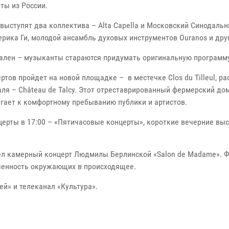
ты из России.
 выступят два коллектива – Alta Capella и Московский Синодальн
рика Ги, молодой ансамбль духовых инструментов Ouranos и дру
лен – музыканты стараются придумать оригинальную программу,
цертов пройдет на новой площадке – в местечке Clos du Tilleul,
аля – Château de Talcy. Этот отреставрированный фермерский до
агает к комфортному пребыванию публики и артистов.
ерты в 17:00 – «Пятичасовые концерты», короткие вечерние выс
ел камерный концерт Людмилы Берлинской «Salon de Madame». 
ченность окружающих в происходящее.
й» и телеканал «Культура».