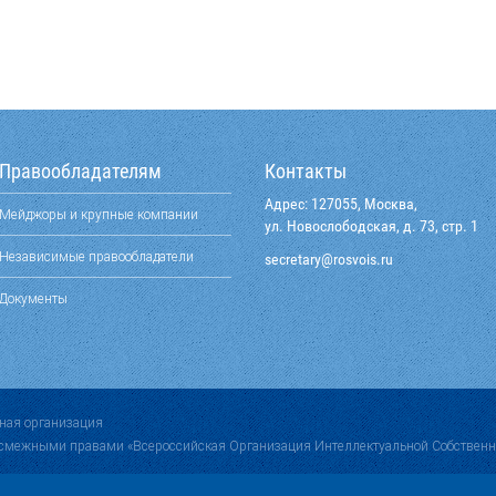
Правообладателям
Контакты
Адрес: 127055, Москва,
Мейджоры и крупные компании
ул. Новослободская, д. 73, стр. 1
Независимые правообладатели
@yraterces
ur.siovsor
Документы
ная организация
 смежными правами «Всероссийская Организация Интеллектуальной Собственн