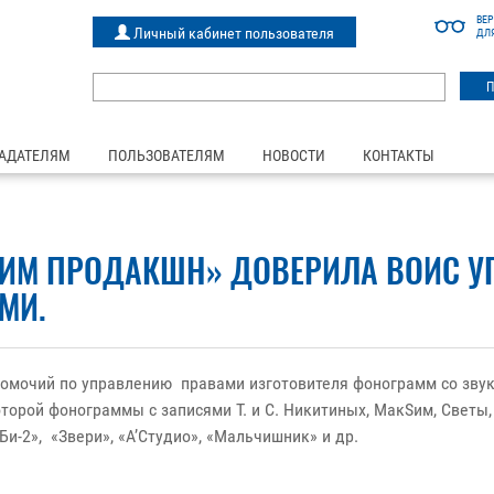
ВЕ
Личный кабинет пользователя
ДЛ
АДАТЕЛЯМ
ПОЛЬЗОВАТЕЛЯМ
НОВОСТИ
КОНТАКТЫ
ИМ ПРОДАКШН» ДОВЕРИЛА ВОИС У
МИ.
лномочий по управлению правами изготовителя фонограмм со з
оторой фонограммы с записями Т. и С. Никитиных, МакSим, Свет
Би-2», «Звери», «А’Студио», «Мальчишник» и др.