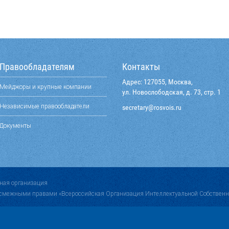
Правообладателям
Контакты
Адрес: 127055, Москва,
Мейджоры и крупные компании
ул. Новослободская, д. 73, стр. 1
Независимые правообладатели
@yraterces
ur.siovsor
Документы
ная организация
 смежными правами «Всероссийская Организация Интеллектуальной Собственн