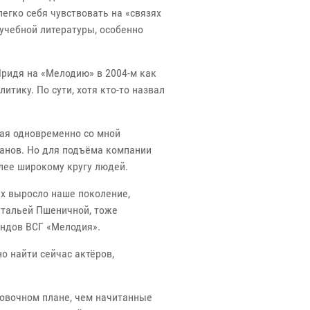
легко себя чувствовать на «связях
учебной литературы, особенно
Придя на «Мелодию» в 2004-м как
тику. По сути, хотя кто-то назвал
шая одновременно со мной
манов. Но для подъёма компании
лее широкому кругу людей.
рых выросло наше поколение,
атальей Пшеничной, тоже
ондов ВСГ «Мелодия».
о найти сейчас актёров,
новочном плане, чем начитанные