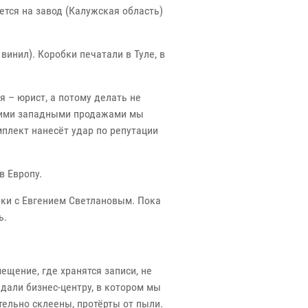
ется на завод (Калужская область)
инил). Коробки печатали в Туле, в
я – юрист, а потому делать не
ошими западными продажами мы
плект нанесёт удар по репутации
в Европу.
ыки с Евгением Светлановым. Пока
ь.
ещение, где хранятся записи, не
дали бизнес-центру, в котором мы
тельно склеены, протёрты от пыли.