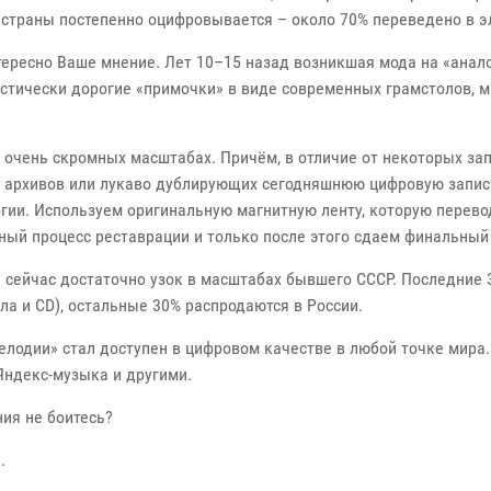
 страны постепенно оцифровывается – около 70% переведено в э
нтересно Ваше мнение. Лет 10–15 назад возникшая мода на «ана
астически дорогие «примочки» в виде современных грамстолов,
и в очень скромных масштабах. Причём, в отличие от некоторых з
х архивов или лукаво дублирующих сегодняшнюю цифровую запис
огии. Используем оригинальную магнитную ленту, которую перев
ый процесс реставрации и только после этого сдаем финальный 
а сейчас достаточно узок в масштабах бывшего СССР. Последние 
ила и СD), остальные 30% распродаются в России.
елодии» стал доступен в цифровом качестве в любой точке мира
Яндекс-музыка и другими.
ния не боитесь?
.