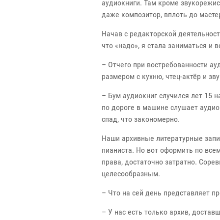
аудиокниги. Там кроме звукорежис
даже композитор, вплоть до маст
Начав с редакторской деятельност
что «надо», я стала заниматься и
– Отчего при востребованности ау
размером с кухню, чтец-актёр и зв
– Бум аудиокниг случился лет 15 н
по дороге в машине слушает аудио
спад, что закономерно.
Наши архивные литературные запис
пианиста. Но вот оформить по все
права, достаточно затратно. Соре
целесообразным.
– Что на сей день представляет п
– У нас есть только архив, достав