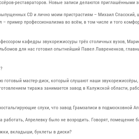
иссёров-реставраторов. Новые записи делаются приглашёнными 
 выпущенных CD и лично моим пристрастиям – Михаил Спасский,
 – пример профессионализма во всём, в том числе и того комфор
офессором кафедры звукорежиссуры трёх столичных вузов, Мари
альбомов для нас готовил опытнейший Павел Лаврененков, главн
в?
ю готовый мастер-диск, который слушают наши звукорежиссёры, 
зготовлением тиража занимается завод в Калужской области, ра
ностальгирующие слухи, что завод Грамзаписи в подмосковной А
ла работать, Апрелевку было не возродить. Говорят, помещение 
ожки, вкладыши, буклеты в диски?