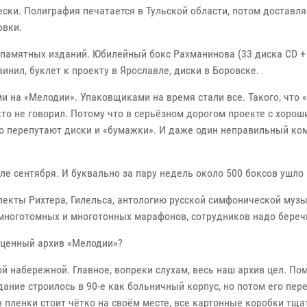
ски. Полиграфия печатается в Тульской области, потом доставля
овки.
памятных изданий. Юбилейный бокс Рахманинова (33 диска CD + в
инил, буклет к проекту в Ярославле, диски в Боровске.
и на «Мелодии». Упаковщиками на время стали все. Такого, что «
кто не говорил. Потому что в серьёзном дорогом проекте с хор
о перепутают диски и «бумажки». И даже один неправильный ком
е сентября. И буквально за пару недель около 500 боксов ушло 
екты Рихтера, Гилельса, антологию русской симфонической муз
многотомных и многотонных марафонов, сотрудников надо береч
сценный архив «Мелодии»?
 набережной. Главное, вопреки слухам, весь наш архив цел. Пом
ание строилось в 90-е как больничный корпус, но потом его пере
 пленки стоит чётко на своём месте, все картонные коробки тща