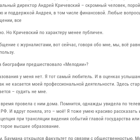
еральный директор Андрей Кричевский – скромный человек, поро
ю и поддержкой Андрея, в том числе финансовой. Любые вопросы
ении, все
о. Но Кричевский по характеру менее публичен.
ение с журналистами, вот сейчас, говоря обо мне, мы, всё равн
пользу.
 в биографии предшествовало «Мелодии»?
зования у меня нет. Я тот самый любитель. И в оценках услыша
икак не касается моей профессиональной деятельности. Здесь ст
ется – судить не мне.
е время провела с ним дома. Помнится, однажды увидела по теле
РФ. И вдруг поняла, это – моё! Я тоже умею красиво рассказать 
цепция при трансляции видения событий главой государства или 
второе высшее образование.
 им. Баумана открылся факультет по связям с общественностью. 