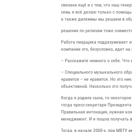
связана ещё и с тем, что наш ген
семь я всё делаю только с помощь
а также дилеммы мы решаем в общ
решения по релизам тоже совместн
Работа пиарщика подразумевает общ
компании это, безусловно, идет на 
– Расскажите немного о себе. Что
– Специального музыкального обра
нравится – не нравится. Но это н
объективной. Насколько это получа
Когда я родила сына, то некоторо
тогда пресс-секретаря Президента 
Правильная интонация, нужная кон
менеджмент. И я пошла получать 
Тогда, в начале 2000-х, при МВТУ