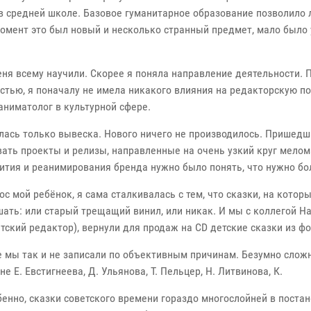
 в средней школе. Базовое гуманитарное образование позволило 
момент это был новый и несколько странный предмет, мало было 
меня всему научили. Скорее я поняла направление деятельности. 
тью, я поначалу не имела никакого влияния на редакторскую поли
аниматолог в культурной сфере.
алась только вывеска. Нового ничего не производилось. Пришед
ать проекты и релизы, направленные на очень узкий круг мело
вития и реанимирования бренда нужно было понять, что нужно бо
рос мой ребёнок, я сама сталкивалась с тем, что сказки, на кото
ать: или старый трещащий винил, или никак. И мы с коллегой Н
тский редактор), вернули для продаж на CD детские сказки из ф
е мы так и не записали по объективным причинам. Безумно сложн
 Е. Евстигнеева, Д. Ульянова, Т. Пельцер, Н. Литвинова, К.
бенно, сказки советского времени гораздо многослойней в поста