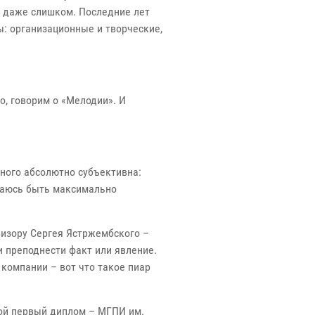
й даже слишком. Последние лет
: организационные и творческие,
о, говорим о «Мелодии». И
нного абсолютно субъективна:
араюсь быть максимально
визору Сергея Ястржембского –
и преподнести факт или явление.
компании – вот что такое пиар
Мой первый диплом – МГПИ им.