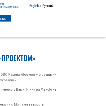
РСИЯ
English
/
Русский
Я СЛАБОВИДЯЩИХ
С-ПРОЕКТОМ»
ВОИС Карина Абрамян – о развитии
укозаписи.
именно с Вами. И ник на Фейсбуке
елодии». Моя узнаваемость