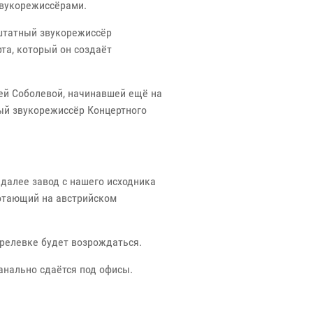
звукорежиссёрами.
 штатный звукорежиссёр
та, который он создаёт
ей Соболевой, начинавшей ещё на
ый звукорежиссёр Концертного
далее завод с нашего исходника
ботающий на австрийском
прелевке будет возрождаться.
банально сдаётся под офисы.