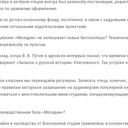
сёра и актёров-чтецов всегда был режиссёр-постановщик, редак
ера по шумовому оформлению.
и по детско-сказочному фонду, постепенно, в связи с кадровыми 
 всеми остальными издательскими проектами.
диокниг «Мелодия» не записывает новые бестселлеры? Техничес
укорежиссёр за пультом.
азад, когда В. В. Путин в одном из интервью сказал, что времени 
вариант «Записок о русской истории» Ключевского. Так устроен 
и классики мы переиздаём регулярно. Записать чтеца, конечно,
м правилам авторское разрешение на аудиоверсию популярной кн
вноваться с многочисленными мини-студиями, специализирующими
роизводственная база «Мелодии»?
шийся в наследство от Всесоюзной студии грамзаписи, и коллект