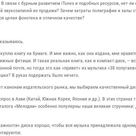
 В связи с бурным развитием iTunes и подобных ресурсов, нет л
й звукозаписей из продажи? Зачем затраты полиграфии и залы ст
я целая фонотека в отличном качестве?
тказываюсь.
 куплю книгу на бумаге. И мне важно, как она издана, мне нравя
книжные фетиши. И такая реальная книга, как и компакт-диск, – 
онной почте, но тогда это как «привет» из мультика «38 попугаев
шке? В руках подержать было нечего.
т канонам издательского рынка, мы выбираем качественный диза
рос в Азии (Китай, Южная Корея, Япония и др.). В этих странах 
аталога «Мелодии» особенно популярны наши великие струнники: 
одажности» диска хорошо, чтобы вся музыка принадлежала одному 
нтируются.