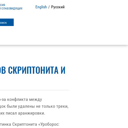
РСИЯ
English
/
Русский
Я СЛАБОВИДЯЩИХ
В СКРИПТОНИТА И
з-за конфликта между
док были удалены не только треки,
них писал аранжировки.
стинка Скриптонита «Уроборос: