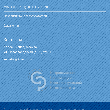
Мейджоры и крупные компании
Независимые правообладатели
Документы
Контакты
Адрес: 127055, Москва,
ул. Новослободская, д. 73, стр. 1
@yraterces
ur.siovsor
© 2004–2026, Общероссийская общественная организация