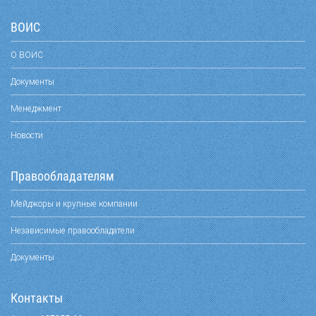
ВОИС
О ВОИС
Документы
Менеджмент
Новости
Правообладателям
Мейджоры и крупные компании
Независимые правообладатели
Документы
Контакты