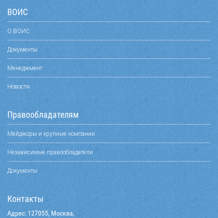
ВОИС
О ВОИС
Документы
Менеджмент
Новости
Правообладателям
Мейджоры и крупные компании
Независимые правообладатели
Документы
Контакты
Адрес: 127055, Москва,