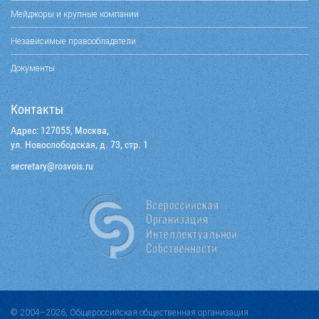
Мейджоры и крупные компании
Независимые правообладатели
Документы
Контакты
Адрес: 127055, Москва,
ул. Новослободская, д. 73, стр. 1
@yraterces
ur.siovsor
© 2004–2026, Общероссийская общественная организация