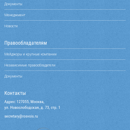
Документы
Менеджмент
Новости
Правообладателям
Мейджоры и крупные компании
Независимые правообладатели
Документы
Контакты
Адрес: 127055, Москва,
ул. Новослободская, д. 73, стр. 1
@yraterces
ur.siovsor