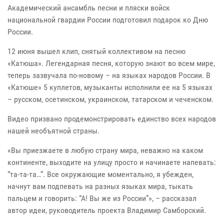
Академический ансамбль песни и пляски войск
национальной гвардии России подготовил подарок ко Дню
России.
12 июня вышел клип, снятый коллективом на песню
«Катюша». Легендарная песня, которую знают во всем мире,
теперь зазвучала по-новому – на языках народов России. В
«Катюше» 5 куплетов, музыканты исполнили ее на 5 языках
– русском, осетинском, украинском, татарском и чеченском.
Видео призвано продемонстрировать единство всех народов
нашей необъятной страны.
«Вы приезжаете в любую страну мира, неважно на каком
континенте, выходите на улицу просто и начинаете напевать:
“та-та-та…”. Все окружающие моментально, я убежден,
начнут вам подпевать на разных языках мира, тыкать
пальцем и говорить: “А! Вы же из России”», – рассказал
автор идеи, руководитель проекта Владимир Самборский.