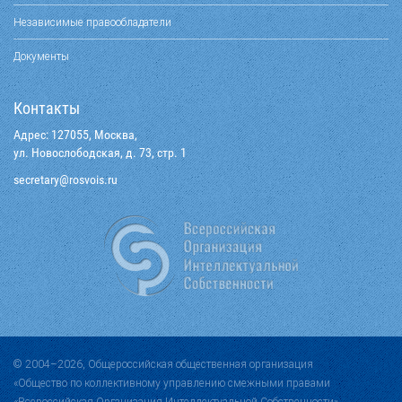
Независимые правообладатели
Документы
Контакты
Адрес: 127055, Москва,
ул. Новослободская, д. 73, стр. 1
@yraterces
ur.siovsor
© 2004–2026, Общероссийская общественная организация
«Общество по коллективному управлению смежными правами
«Всероссийская Организация Интеллектуальной Собственности»