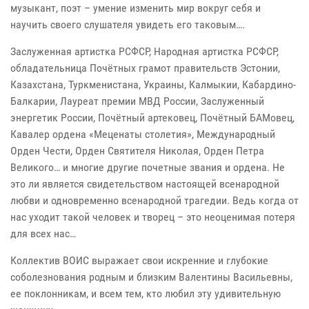
музыкант, поэт – умение изменить мир вокруг себя и
научить своего слушателя увидеть его таковым….
Заслуженная артистка РСФСР, Народная артистка РСФСР,
обладательница Почётных грамот правительств Эстонии,
Казахстана, Туркменистана, Украины, Калмыкии, Кабардино-
Балкарии, Лауреат премии МВД России, Заслуженный
энергетик России, Почётный артековец, Почётный БАМовец,
Кавалер ордена «Меценаты столетия», Международный
Орден Чести, Орден Святителя Николая, Орден Петра
Великого… и многие другие почетные звания и ордена. Не
это ли является свидетельством настоящей всенародной
любви и одновременно всенародной трагедии. Ведь когда от
нас уходит такой человек и творец – это неоценимая потеря
для всех нас…
Коллектив ВОИС выражает свои искренние и глубокие
соболезнования родным и близким Валентины Васильевны,
ее поклонникам, и всем тем, кто любил эту удивительную