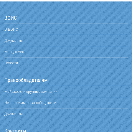
ВОИС
О ВОИС
Документы
Менеджмент
Новости
Правообладателям
Мейджоры и крупные компании
Независимые правообладатели
Документы
Контакты