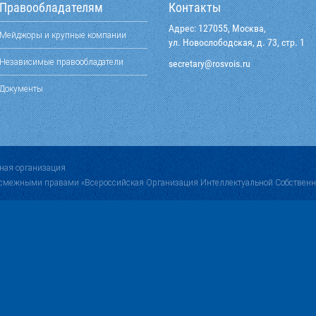
Правообладателям
Контакты
Адрес: 127055, Москва,
Мейджоры и крупные компании
ул. Новослободская, д. 73, стр. 1
Независимые правообладатели
@yraterces
ur.siovsor
Документы
ная организация
 смежными правами «Всероссийская Организация Интеллектуальной Собственн