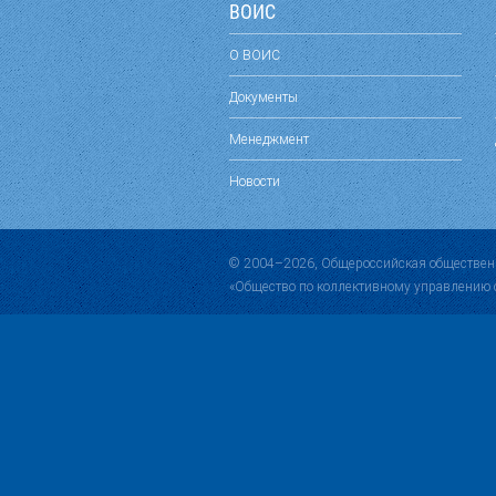
ВОИС
О ВОИС
Документы
Менеджмент
Новости
© 2004–2026, Общероссийская обществен
«Общество по коллективному управлению