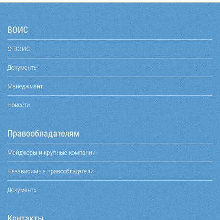
ВОИС
О ВОИС
Документы
Менеджмент
Новости
Правообладателям
Мейджоры и крупные компании
Независимые правообладатели
Документы
Контакты