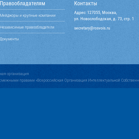
Правообладателям
Контакты
Адрес: 127055, Москва,
Мейджоры и крупные компании
ул. Новослободская, д. 73, стр. 1
Независимые правообладатели
@yraterces
ur.siovsor
Документы
ная организация
 смежными правами «Всероссийская Организация Интеллектуальной Собственн