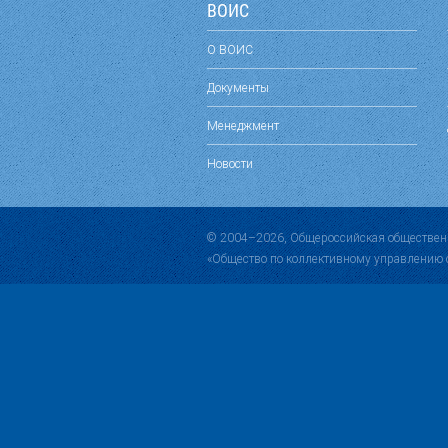
ВОИС
О ВОИС
Документы
Менеджмент
Новости
© 2004–2026, Общероссийская обществен
«Общество по коллективному управлению