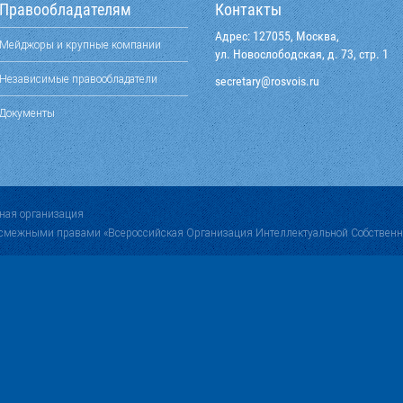
Правообладателям
Контакты
Адрес: 127055, Москва,
Мейджоры и крупные компании
ул. Новослободская, д. 73, стр. 1
Независимые правообладатели
@yraterces
ur.siovsor
Документы
ная организация
 смежными правами «Всероссийская Организация Интеллектуальной Собственн