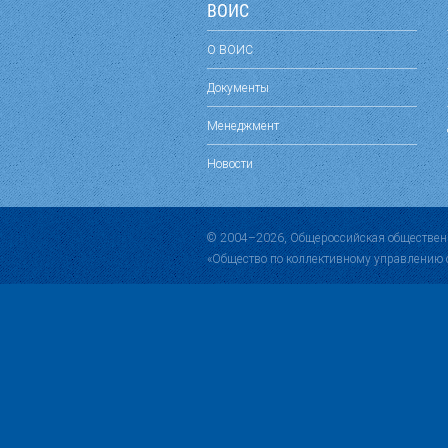
ВОИС
О ВОИС
Документы
Менеджмент
Новости
© 2004–2026, Общероссийская обществен
«Общество по коллективному управлению