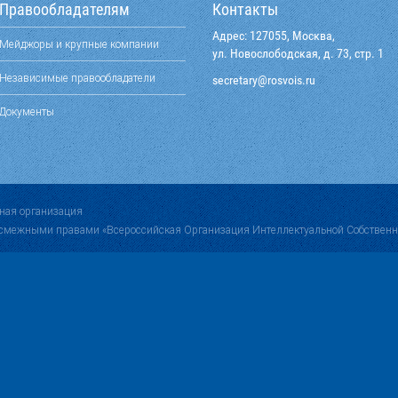
Правообладателям
Контакты
Адрес: 127055, Москва,
Мейджоры и крупные компании
ул. Новослободская, д. 73, стр. 1
Независимые правообладатели
@yraterces
ur.siovsor
Документы
ная организация
 смежными правами «Всероссийская Организация Интеллектуальной Собственн