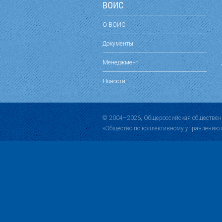
ВОИС
О ВОИС
Документы
Менеджмент
Новости
© 2004–2026, Общероссийская обществен
«Общество по коллективному управлению