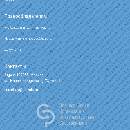
Правообладателям
Мейджоры и крупные компании
Независимые правообладатели
Документы
Контакты
Адрес: 127055, Москва,
ул. Новослободская, д. 73, стр. 1
@yraterces
ur.siovsor