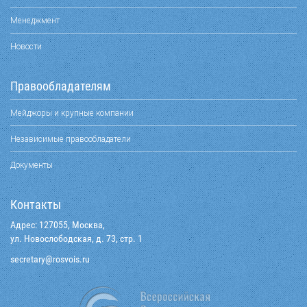
Менеджмент
Новости
Правообладателям
Мейджоры и крупные компании
Независимые правообладатели
Документы
Контакты
Адрес: 127055, Москва,
ул. Новослободская, д. 73, стр. 1
@yraterces
ur.siovsor