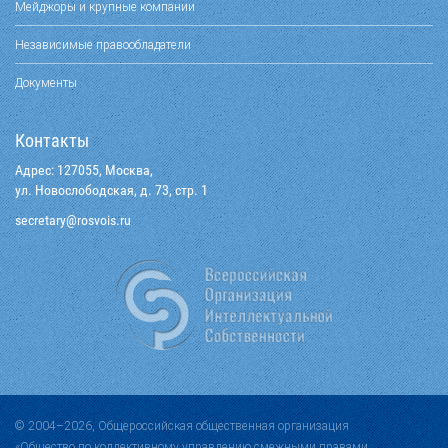
Мейджоры и крупные компании
Независимые правообладатели
Документы
Контакты
Адрес: 127055, Москва,
ул. Новослободская, д. 73, стр. 1
@yraterces
ur.siovsor
© 2004–2026, Общероссийская общественная организация
«Общество по коллективному управлению смежными правами