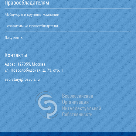
Правообладателям
Мейджоры и крупные компании
Независимые правообладатели
Документы
Контакты
Адрес: 127055, Москва,
ул. Новослободская, д. 73, стр. 1
@yraterces
ur.siovsor