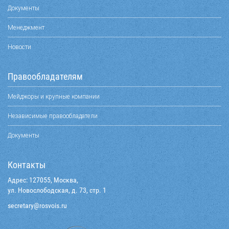
Документы
Менеджмент
Новости
Правообладателям
Мейджоры и крупные компании
Независимые правообладатели
Документы
Контакты
Адрес: 127055, Москва,
ул. Новослободская, д. 73, стр. 1
@yraterces
ur.siovsor