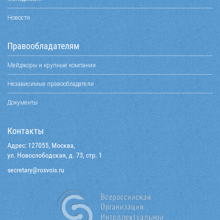
Новости
Правообладателям
Мейджоры и крупные компании
Независимые правообладатели
Документы
Контакты
Адрес: 127055, Москва,
ул. Новослободская, д. 73, стр. 1
@yraterces
ur.siovsor