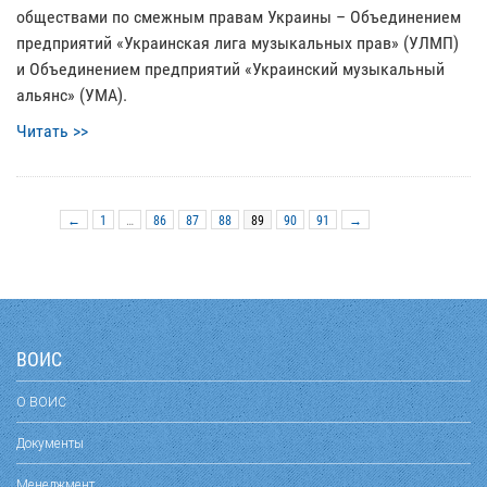
обществами по смежным правам Украины – Объединением
предприятий «Украинская лига музыкальных прав» (УЛМП)
и Объединением предприятий «Украинский музыкальный
альянс» (УМА).
Читать >>
←
1
…
86
87
88
89
90
91
→
ВОИС
О ВОИС
Документы
Менеджмент